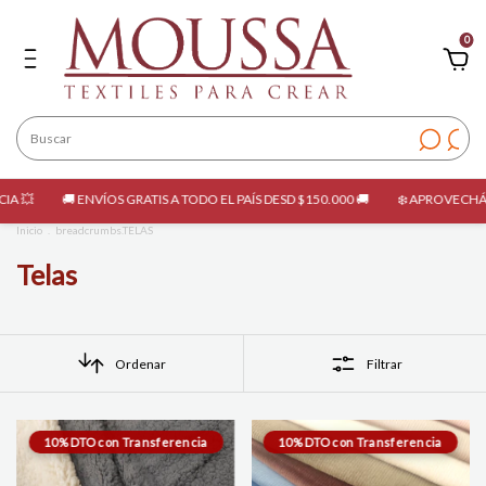
0
ÍOS GRATIS A TODO EL PAÍS DESD $150.000 🚚
❄️ APROVECHÁ LAS OPORTUNIDAD
Inicio
.
breadcrumbs.TELAS
Telas
Ordenar
Filtrar