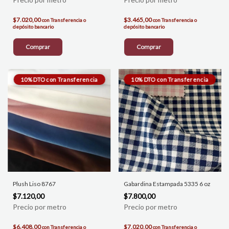
$7.020,00
$3.465,00
con
Transferencia o
con
Transferencia o
depósito bancario
depósito bancario
Comprar
Comprar
Plush Liso 8767
Gabardina Estampada 5335 6 oz
$7.120,00
$7.800,00
$6.408,00
$7.020,00
con
Transferencia o
con
Transferencia o