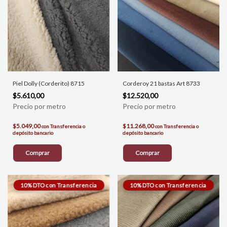
Piel Dolly (Corderito) 8715
Corderoy 21 bastas Art 8733
$5.610,00
$12.520,00
$5.049,00
$11.268,00
con
Transferencia o
con
Transferencia o
depósito bancario
depósito bancario
Comprar
Comprar