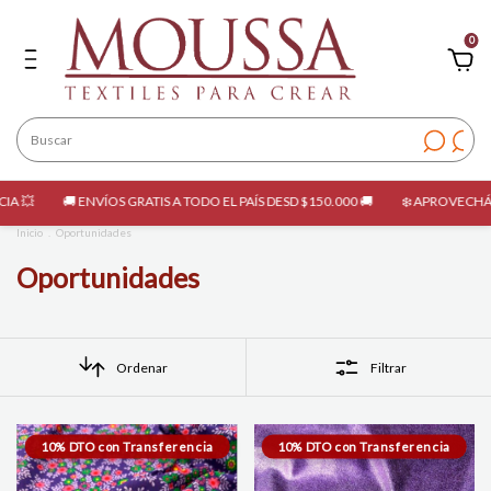
0
ÍOS GRATIS A TODO EL PAÍS DESD $150.000 🚚
❄️ APROVECHÁ LAS OPORTUNIDA
Inicio
.
Oportunidades
Oportunidades
Ordenar
Filtrar