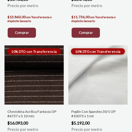
$13.860,00
$11.736,00
con
Transferencia o
con
Transferencia o
depósito bancario
depósito bancario
Comprar
Comprar
Cheviotina Acrílica Fantasía OP
Poplin Con Spandex 30/1 OP
#6737 x 3.10 mts
#10073 x 1 mt
$16.093,00
$5.192,00