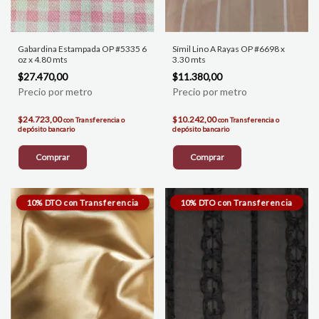
Gabardina Estampada OP #5335 6
Símil Lino A Rayas OP #6698 x
oz x 4.80 mts
3.30 mts
$27.470,00
$11.380,00
$24.723,00
$10.242,00
con
Transferencia o
con
Transferencia o
depósito bancario
depósito bancario
Comprar
Comprar