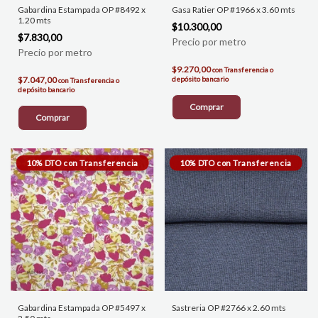
Gabardina Estampada OP #8492 x
Gasa Ratier OP #1966 x 3.60 mts
1.20 mts
$10.300,00
$7.830,00
$9.270,00
con
Transferencia o
$7.047,00
depósito bancario
con
Transferencia o
depósito bancario
Comprar
Comprar
Gabardina Estampada OP #5497 x
Sastreria OP #2766 x 2.60 mts