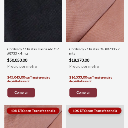
Corderoy 11 bastas elastizado OP
Corderoy 21 bastas OP #8733 x 2
#8735 x 4 mts
mts
$50.050,00
$18.370,00
$45.045,00
$16.533,00
con
Transferencia o
con
Transferencia o
depósito bancario
depósito bancario
Comprar
Comprar