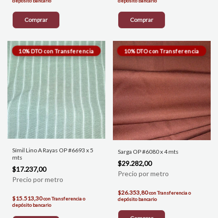
depósito bancario
depósito bancario
Comprar
Comprar
Símil Lino A Rayas OP #6693 x 5
Sarga OP #6080 x 4 mts
mts
$29.282,00
$17.237,00
$26.353,80
con
Transferencia o
$15.513,30
con
Transferencia o
depósito bancario
depósito bancario