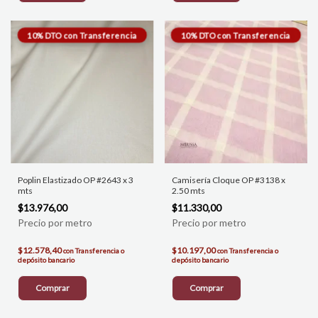
Poplin Elastizado OP #2643 x 3
Camisería Cloque OP #3138 x
mts
2.50 mts
$13.976,00
$11.330,00
$12.578,40
$10.197,00
con
Transferencia o
con
Transferencia o
depósito bancario
depósito bancario
Comprar
Comprar