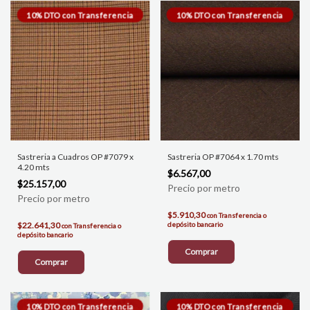
Sastreria a Cuadros OP #7079 x
Sastreria OP #7064 x 1.70 mts
4.20 mts
$6.567,00
$25.157,00
$5.910,30
con
Transferencia o
$22.641,30
depósito bancario
con
Transferencia o
depósito bancario
Comprar
Comprar