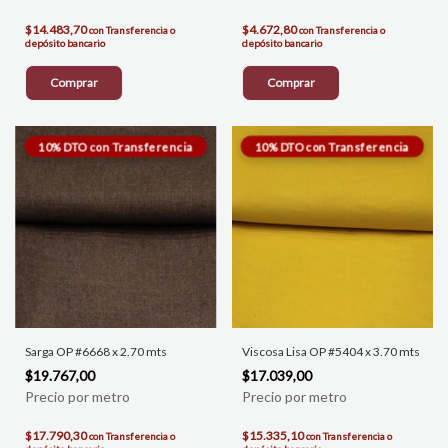
$14.483,70
$4.672,80
con
Transferencia o
con
Transferencia o
depósito bancario
depósito bancario
Comprar
Comprar
Sarga OP #6668 x 2.70 mts
Viscosa Lisa OP #5404 x 3.70 mts
$19.767,00
$17.039,00
$17.790,30
$15.335,10
con
Transferencia o
con
Transferencia o