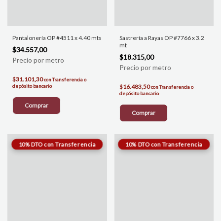
Pantalonería OP #4511 x 4.40 mts
Sastrería a Rayas OP #7766 x 3.2
mt
$34.557,00
$18.315,00
$31.101,30
con
Transferencia o
depósito bancario
$16.483,50
con
Transferencia o
depósito bancario
Comprar
Comprar