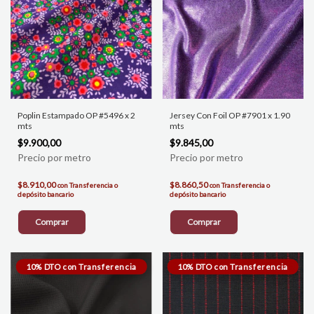
Poplin Estampado OP #5496 x 2
Jersey Con Foil OP #7901 x 1.90
mts
mts
$9.900,00
$9.845,00
$8.910,00
$8.860,50
con
Transferencia o
con
Transferencia o
depósito bancario
depósito bancario
Comprar
Comprar