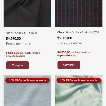
Cheviotina Acrílica Fantasía 6737
Nido De Abeja OP #1600
$5.390,00
$4.290,00
$4.851,00
$3.861,00
con
Transferencia o
con
Transferencia o
depósito bancario
depósito bancario
Comprar
Comprar