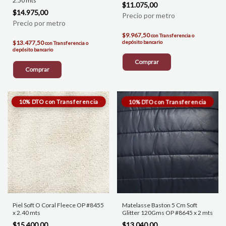
2.50 mts
$11.075,00
$14.975,00
$9.967,50
con
Transferencia o
$13.477,50
depósito bancario
con
Transferencia o
depósito bancario
Comprar
Comprar
Piel Soft O Coral Fleece OP #8455
Matelasse Baston 5 Cm Soft
x 2.40 mts
Glitter 120Gms OP #8645 x 2 mts
$15.400,00
$13.040,00