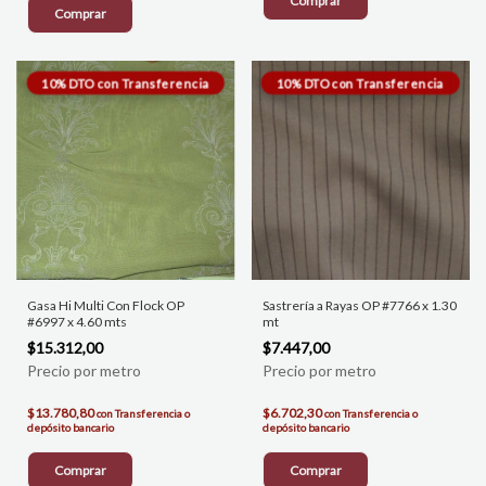
Comprar
Comprar
Gasa Hi Multi Con Flock OP
Sastrería a Rayas OP #7766 x 1.30
#6997 x 4.60 mts
mt
$15.312,00
$7.447,00
$13.780,80
$6.702,30
con
Transferencia o
con
Transferencia o
depósito bancario
depósito bancario
Comprar
Comprar