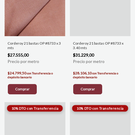
Corderoy 21 bastas OP #8733 x 3
Corderoy 21 bastas OP #8733 x
mts
3.40 mts
$27.555,00
$31.229,00
$24.799,50
$28.106,10
con
Transferencia o
con
Transferencia o
depósito bancario
depósito bancario
Comprar
Comprar