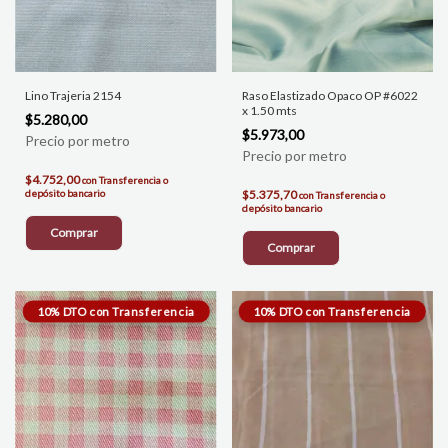
Lino Trajeria 2154
Raso Elastizado Opaco OP #6022
x 1.50 mts
$5.280,00
$5.973,00
$4.752,00
con
Transferencia o
depósito bancario
$5.375,70
con
Transferencia o
depósito bancario
Comprar
Comprar