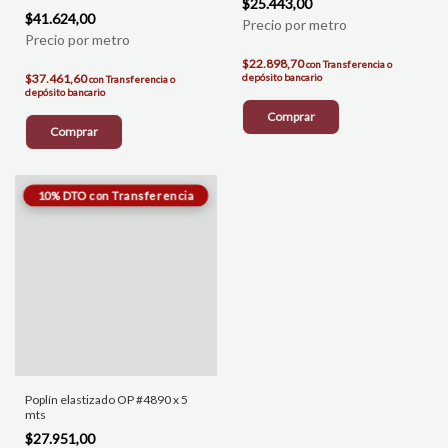
$25.443,00
$41.624,00
$22.898,70
con
Transferencia o
$37.461,60
depósito bancario
con
Transferencia o
depósito bancario
Comprar
Comprar
Poplín elastizado OP #4890 x 5
mts
$27.951,00