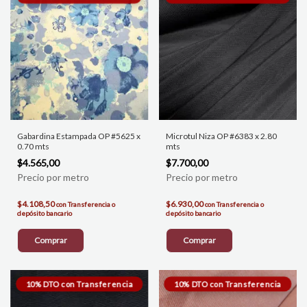
Gabardina Estampada OP #5625 x
Microtul Niza OP #6383 x 2.80
0.70 mts
mts
$4.565,00
$7.700,00
$4.108,50
$6.930,00
con
Transferencia o
con
Transferencia o
depósito bancario
depósito bancario
Comprar
Comprar