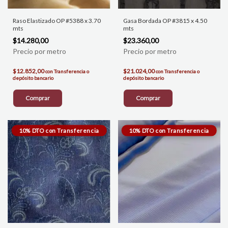
Raso Elastizado OP #5388 x 3.70
Gasa Bordada OP #3815 x 4.50
mts
mts
$14.280,00
$23.360,00
$12.852,00
$21.024,00
con
Transferencia o
con
Transferencia o
depósito bancario
depósito bancario
Comprar
Comprar